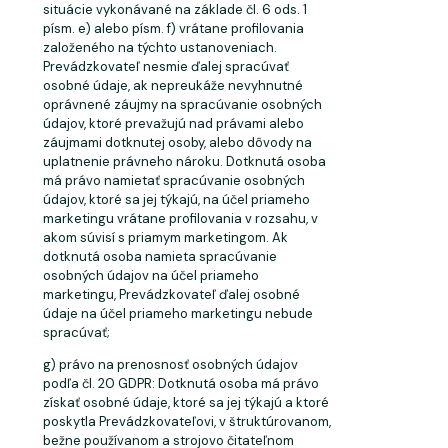
situácie vykonávané na základe čl. 6 ods. 1
písm. e) alebo písm. f) vrátane profilovania
založeného na týchto ustanoveniach.
Prevádzkovateľ nesmie ďalej spracúvať
osobné údaje, ak nepreukáže nevyhnutné
oprávnené záujmy na spracúvanie osobných
údajov, ktoré prevažujú nad právami alebo
záujmami dotknutej osoby, alebo dôvody na
uplatnenie právneho nároku. Dotknutá osoba
má právo namietať spracúvanie osobných
údajov, ktoré sa jej týkajú, na účel priameho
marketingu vrátane profilovania v rozsahu, v
akom súvisí s priamym marketingom. Ak
dotknutá osoba namieta spracúvanie
osobných údajov na účel priameho
marketingu, Prevádzkovateľ ďalej osobné
údaje na účel priameho marketingu nebude
spracúvať;
g) právo na prenosnosť osobných údajov
podľa čl. 20 GDPR: Dotknutá osoba má právo
získať osobné údaje, ktoré sa jej týkajú a ktoré
poskytla Prevádzkovateľovi, v štruktúrovanom,
bežne používanom a strojovo čitateľnom