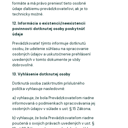
formáte a má právo preniesť tieto osobné
údaje ďalšiemu prevádzkovateľovi, ak je to
technicky možné.
12. Informácia
o
existencii/neexistencii
povinnosti
dotknutej
osoby
poskytnúť
údaje
Prevádzkovateľ týmto informuje dotknutú
osobu, že udelenie súhlasu na spracovanie
osobných údajov a uskutočnenie prehlásení
uvedených v tomto dokumente je vždy
dobrovoľné.
13. Vyhlásenie
dotknutej
osoby
Dotknutá osoba zaškrtnutím príslušného
políčka vyhlasuje
nasledovné:
a) vyhlasuje,
že
bola
Prevádzkovateľom
riadne
informovaná
o
podmienkach
spracovávania jej
osobných údajov v súlade s ust. § 15 Zákona;
b) vyhlasuje, že bola Prevádzkovateľom riadne
poučená o svojich právach uvedených v ust. §