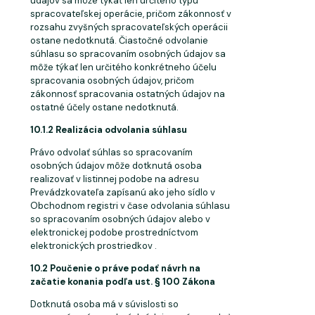
údajov sa môže týkať len určitého typu
spracovateľskej operácie, pričom zákonnosť v
rozsahu zvyšných spracovateľských operácii
ostane nedotknutá. Čiastočné odvolanie
súhlasu so spracovaním osobných údajov sa
môže týkať len určitého konkrétneho účelu
spracovania osobných údajov, pričom
zákonnosť spracovania ostatných údajov na
ostatné účely ostane
nedotknutá.
10.1.2 Realizácia
odvolania
súhlasu
Právo odvolať súhlas so spracovaním
osobných údajov môže dotknutá osoba
realizovať v listinnej podobe na adresu
Prevádzkovateľa zapísanú ako jeho sídlo v
Obchodnom registri v čase odvolania súhlasu
so spracovaním osobných údajov alebo v
elektronickej podobe prostredníctvom
elektronických prostriedkov .
10.2 Poučenie
o
práve
podať
návrh
na
začatie
konania
podľa
ust.
§
100
Zákona
Dotknutá osoba má v súvislosti so