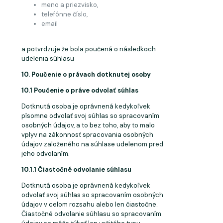
meno a
priezvisko,
telefónne
číslo,
email
a potvrdzuje že bola poučená o následkoch
udelenia
súhlasu
10. Poučenie
o
právach
dotknutej
osoby
10.1 Poučenie
o
práve
odvolať
súhlas
Dotknutá osoba je oprávnená kedykoľvek
písomne odvolať svoj súhlas so spracovaním
osobných údajov, a to bez toho, aby to malo
vplyv na zákonnosť spracovania osobných
údajov založeného na súhlase udelenom pred
jeho odvolaním.
10.1.1 Čiastočné
odvolanie
súhlasu
Dotknutá osoba je oprávnená kedykoľvek
odvolať svoj súhlas so spracovaním osobných
údajov v celom rozsahu alebo len čiastočne.
Čiastočné odvolanie súhlasu so spracovaním