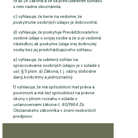
19 až 28 Zákona a že sa pred udelením súhlasu
s nimi riadne oboznámila;
c) vyhlasuje, že berie na vedomie, že
poskytnutie osobných údajov je
dobrovoľné;
d) vyhlasuje, že poskytuje Prevádzkovateľovi
osobné údaje o svojej osobe a že si je vedomá
následkov, ak poskytne údaje inej dotknutej
osoby bez jej predchádzajúceho
súhlasu;
e) vyhlasuje, že udelený súhlas na
spracovávanie osobných údajov je v súlade s
ust. § 5 písm. a) Zákona, t. j. vážny, slobodne
daný, konkrétny a jednoznačný;
f) vyhlasuje, že má spôsobilosť mať práva a
povinnosti a má tiež spôsobilosť na právne
úkony v plnom rozsahu v súlade s
ustanoveniami zákona č. 40/1964 Zb.
Občianskeho zákonníka v znení neskorších
predpisov.