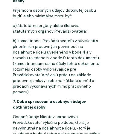
osoby
Príjemcom osobných údajov dotknutej osobu
budú alebo minimálne môžu
byť:
a) štatutárne orgány alebo členovia
štatutárnych orgánov
Prevádzkovateľa;
b) zamestnanci Prevádzkovateľa v súvislosti s
plnením ich pracovných povinností na
dosiahnutie účelu uvedeného v bode 4 a v
rozsahu uvedenom v bode 9 tohto dokumentu
(zamestnancami sa na účely tohto dokumentu
rozumejú osoby vykonávajúce pre
Prevádzkovateľa závislú prácu na základe
pracovnej zmluvy alebo na základe dohôd o
prácach vykonávaných mimo pracovného
pomeru);
7. Doba
spracovania
osobných
údajov
dotknutej
osoby
Osobné údaje klientov spracováva
Prevádzkovateľ výlučne po dobu, ktorá je
nevyhnutná na dosiahnutie účelu, ktorý je
uvedený v bode 4 tohto dokumentu maximálne