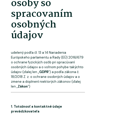
osoby
so
spracovaním
osobných
údajov
udelený podľa čl. 13 a 14 Nariadenia
Európskeho parlamentu a Rady (EÚ) 2016/679
o ochrane fyzických osôb pri spracúvaní
osobných údajov a o voľnom pohybe takýchto
údajov (ďalej
len
„
GDPR
“) a podľa zákona č.
18/2018 Z. z. o ochrane osobných údajov a o
zmene a doplnení niektorých zákonov (ďalej
len „
Zákon
“)
1. Totožnosť
a
kontaktné
údaje
prevádzkovateľa