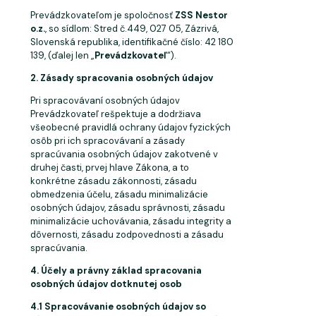
Prevádzkovateľom je spoločnosť
ZSS Nestor
o.z.
, so sídlom: Stred č.449, 027 05, Zázrivá,
Slovenská republika, identifikačné číslo: 42 180
139, (ďalej len „
Prevádzkovateľ
“).
2. Zásady
spracovania
osobných
údajov
Pri spracovávaní osobných údajov
Prevádzkovateľ rešpektuje a dodržiava
všeobecné pravidlá ochrany údajov fyzických
osôb pri ich spracovávaní a zásady
spracúvania osobných údajov zakotvené v
druhej časti, prvej hlave Zákona, a to
konkrétne zásadu zákonnosti, zásadu
obmedzenia účelu, zásadu minimalizácie
osobných údajov, zásadu správnosti, zásadu
minimalizácie uchovávania, zásadu integrity a
dôvernosti, zásadu zodpovednosti a zásadu
spracúvania.
4. Účely
a
právny
základ
spracovania
osobných
údajov
dotknutej
osob
4.1 Spracovávanie osobných údajov so