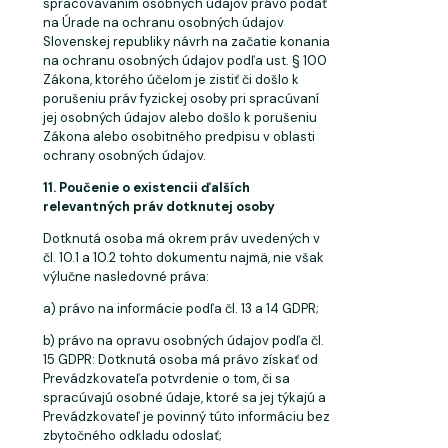
spracovávaním osobných údajov právo podať
na Úrade na ochranu osobných údajov
Slovenskej republiky návrh na začatie konania
na ochranu osobných údajov podľa ust. § 100
Zákona, ktorého účelom je zistiť či došlo k
porušeniu práv fyzickej osoby pri spracúvaní
jej osobných údajov alebo došlo k porušeniu
Zákona alebo osobitného predpisu v oblasti
ochrany osobných údajov.
11. Poučenie
o
existencii
ďalších
relevantných
práv
dotknutej
osoby
Dotknutá osoba má okrem práv uvedených v
čl. 10.1 a 10.2 tohto dokumentu najmä, nie však
výlučne nasledovné práva:
a) právo na informácie podľa čl. 13 a 14
GDPR;
b) právo na opravu osobných údajov podľa čl.
15 GDPR: Dotknutá osoba má právo získať od
Prevádzkovateľa potvrdenie o tom, či sa
spracúvajú osobné údaje, ktoré sa jej týkajú a
Prevádzkovateľ je povinný túto informáciu bez
zbytočného odkladu odoslať;