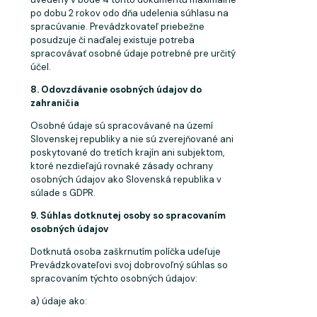
po dobu 2 rokov odo dňa udelenia súhlasu na
spracúvanie. Prevádzkovateľ priebežne
posudzuje či naďalej existuje potreba
spracovávať osobné údaje potrebné pre určitý
účel.
8. Odovzdávanie
osobných
údajov
do
zahraničia
Osobné údaje sú spracovávané na území
Slovenskej republiky a nie sú zverejňované ani
poskytované do tretích krajín ani subjektom,
ktoré nezdieľajú rovnaké zásady ochrany
osobných údajov ako Slovenská republika v
súlade s GDPR.
9. Súhlas
dotknutej
osoby
so
spracovaním
osobných
údajov
Dotknutá osoba zaškrnutím políčka udeľuje
Prevádzkovateľovi svoj
dobrovoľný
súhlas so
spracovaním týchto osobných údajov:
a) údaje
ako: