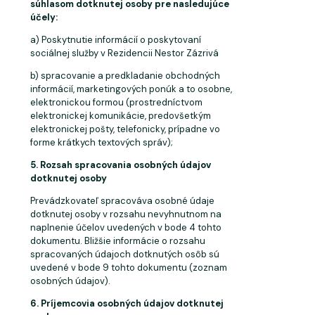
súhlasom dotknutej osoby pre nasledujúce
účely:
a) Poskytnutie informácií o poskytovaní
sociálnej služby v Rezidencii Nestor
Zázrivá
b) spracovanie a predkladanie obchodných
informácií, marketingových ponúk a to osobne,
elektronickou formou (prostredníctvom
elektronickej komunikácie, predovšetkým
elektronickej pošty, telefonicky, prípadne vo
forme krátkych textových správ);
5. Rozsah
spracovania
osobných
údajov
dotknutej
osoby
Prevádzkovateľ spracováva osobné údaje
dotknutej osoby v rozsahu nevyhnutnom na
naplnenie účelov uvedených v bode 4 tohto
dokumentu. Bližšie informácie o rozsahu
spracovaných údajoch dotknutých osôb sú
uvedené v bode 9 tohto dokumentu (zoznam
osobných údajov).
6. Príjemcovia
osobných
údajov
dotknutej